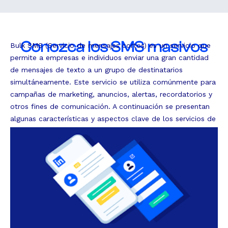
Conozca los SMS masivos
Bulk SMS (Servicio de mensajes cortos) es un servicio que
permite a empresas e individuos enviar una gran cantidad
de mensajes de texto a un grupo de destinatarios
simultáneamente. Este servicio se utiliza comúnmente para
campañas de marketing, anuncios, alertas, recordatorios y
otros fines de comunicación. A continuación se presentan
algunas características y aspectos clave de los servicios de
SMS masivos: